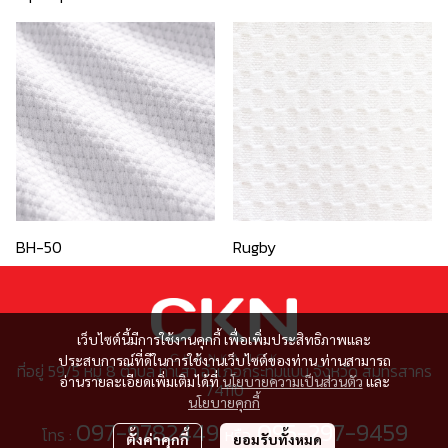
BH-50
Rugby
เว็บไซต์นี้มีการใช้งานคุกกี้ เพื่อเพิ่มประสิทธิภาพและ
ประสบการณ์ที่ดีในการใช้งานเว็บไซต์ของท่าน ท่านสามารถ
ที่อยู่ 59/5 หมู่ 8 ตำบล ท่าเสา อำเภอกระทุ่มแบน จังหวัด สมุทรสาคร
อ่านรายละเอียดเพิ่มเติมได้ที่
นโยบายความเป็นส่วนตัว
และ
74110
นโยบายคุกกี้
097-9782449
095-297-9459
โทร :
หรือ
ตั้งค่าคุกกี้
ยอมรับทั้งหมด