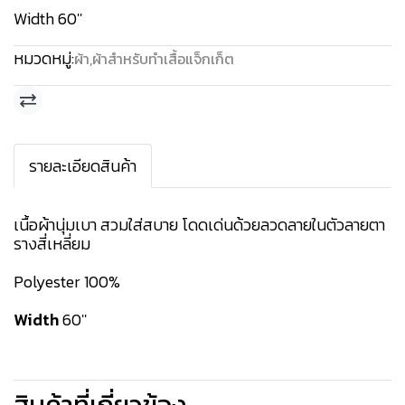
Width 60''
หมวดหมู่:
ผ้า
,
ผ้าสำหรับทำเสื้อแจ็กเก็ต
รายละเอียดสินค้า
เนื้อผ้านุ่มเบา สวมใส่สบาย โดดเด่นด้วยลวดลายในตัวลายตา
รางสี่เหลี่ยม
Polyester 100%
Width
60''
สินค้าที่เกี่ยวข้อง