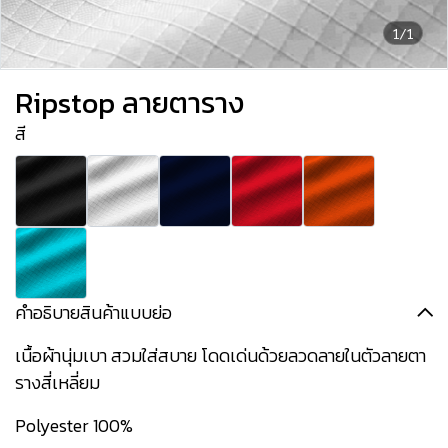
1/1
Ripstop ลายตาราง
สี
คำอธิบายสินค้าแบบย่อ
เนื้อผ้านุ่มเบา สวมใส่สบาย โดดเด่นด้วยลวดลายในตัวลายตา
รางสี่เหลี่ยม
Polyester 100%