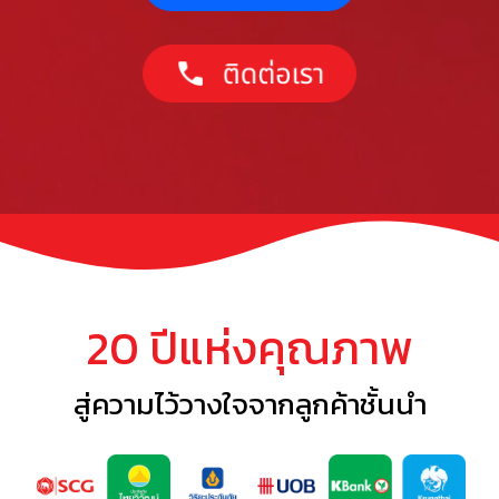
20 ปีแห่งคุณภาพ
สู่ความไว้วางใจจากลูกค้าชั้นนำ