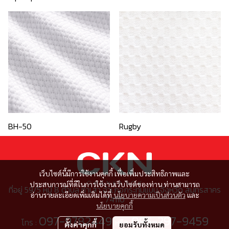
BH-50
Rugby
เว็บไซต์นี้มีการใช้งานคุกกี้ เพื่อเพิ่มประสิทธิภาพและ
ประสบการณ์ที่ดีในการใช้งานเว็บไซต์ของท่าน ท่านสามารถ
ที่อยู่ 59/5 หมู่ 8 ตำบล ท่าเสา อำเภอกระทุ่มแบน จังหวัด สมุทรสาคร
อ่านรายละเอียดเพิ่มเติมได้ที่
นโยบายความเป็นส่วนตัว
และ
74110
นโยบายคุกกี้
097-9782449
095-297-9459
โทร :
หรือ
ตั้งค่าคุกกี้
ยอมรับทั้งหมด