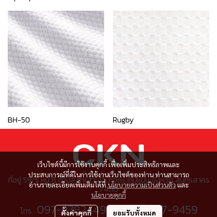
BH-50
Rugby
เว็บไซต์นี้มีการใช้งานคุกกี้ เพื่อเพิ่มประสิทธิภาพและ
ประสบการณ์ที่ดีในการใช้งานเว็บไซต์ของท่าน ท่านสามารถ
ที่อยู่ 59/5 หมู่ 8 ตำบล ท่าเสา อำเภอกระทุ่มแบน จังหวัด สมุทรสาคร
อ่านรายละเอียดเพิ่มเติมได้ที่
นโยบายความเป็นส่วนตัว
และ
74110
นโยบายคุกกี้
097-9782449
095-297-9459
โทร :
หรือ
ตั้งค่าคุกกี้
ยอมรับทั้งหมด