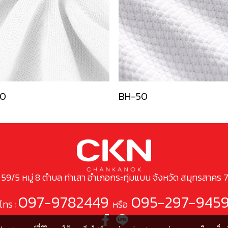
0
BH-50
ยู่ 59/5 หมู่ 8 ตำบล ท่าเสา อำเภอกระทุ่มแบน จังหวัด สมุทรสาคร 
097-9782449
095-297-945
โทร :
หรือ