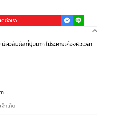
ิดต่อเรา
 มีผิวสัมผัสที่นุ่มมาก ไม่ระคายเคืองผิวเวลา
sm
แจ็กเก็ต