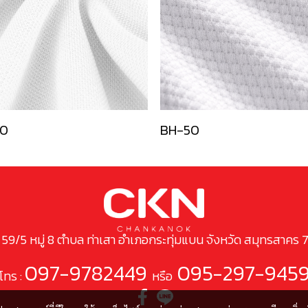
0
BH-50
ยู่ 59/5 หมู่ 8 ตำบล ท่าเสา อำเภอกระทุ่มแบน จังหวัด สมุทรสาคร 
097-9782449
095-297-945
โทร :
หรือ