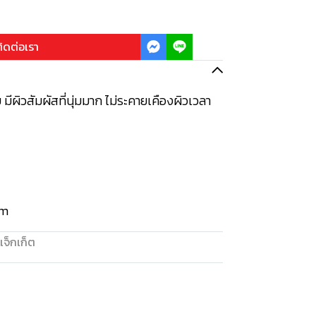
ิดต่อเรา
 มีผิวสัมผัสที่นุ่มมาก ไม่ระคายเคืองผิวเวลา
sm
แจ็กเก็ต