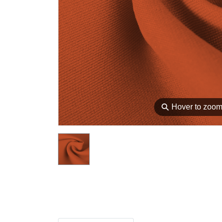
⚲
Hover to zoo