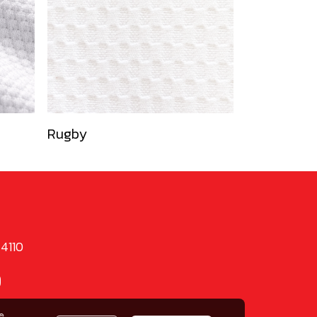
Rugby
74110
9