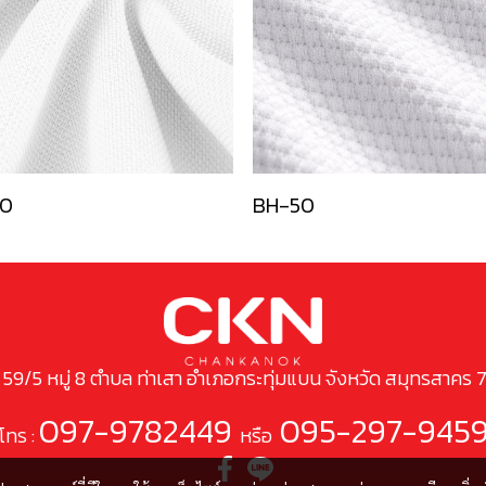
0
BH-50
ยู่ 59/5 หมู่ 8 ตำบล ท่าเสา อำเภอกระทุ่มแบน จังหวัด สมุทรสาคร 
097-9782449
095-297-945
โทร :
หรือ