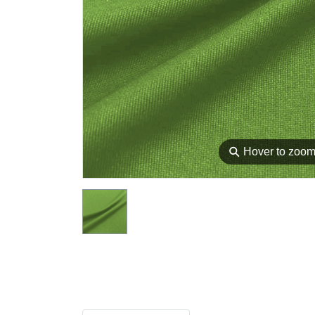
⚲
Hover to zoo