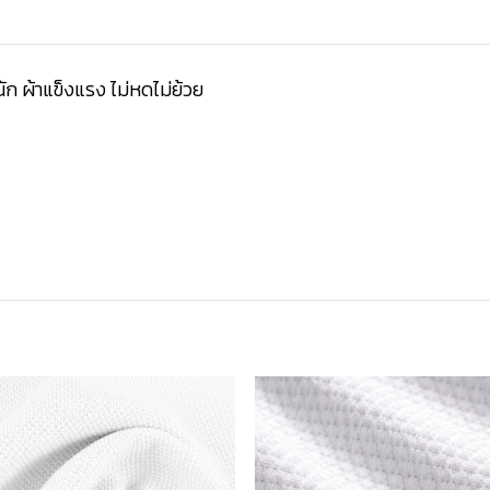
นัก ผ้าแข็งแรง ไม่หดไม่ย้วย