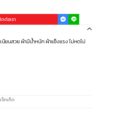
ิดต่อเรา
้อเนียนสวย ผ้ามีน้ำหนัก ผ้าแข็งแรง ไม่หดไม่
แจ็กเก็ต