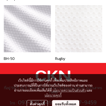
BH-50
Rugby
เว็บไซต์นี้มีการใช้งานคุกกี้ เพื่อเพิ่มประสิทธิภาพและ
ประสบการณ์ที่ดีในการใช้งานเว็บไซต์ของท่าน ท่านสามารถ
ที่อยู่ 59/5 หมู่ 8 ตำบล ท่าเสา อำเภอกระทุ่มแบน จังหวัด สมุทรสาคร
อ่านรายละเอียดเพิ่มเติมได้ที่
นโยบายความเป็นส่วนตัว
และ
74110
นโยบายคุกกี้
097-9782449
095-297-9459
โทร :
หรือ
ตั้งค่าคุกกี้
ยอมรับทั้งหมด