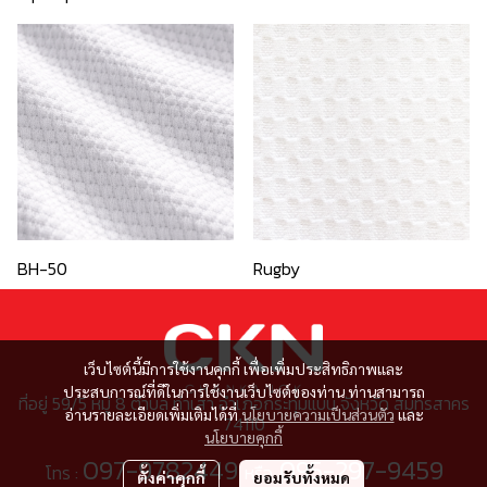
BH-50
Rugby
เว็บไซต์นี้มีการใช้งานคุกกี้ เพื่อเพิ่มประสิทธิภาพและ
ประสบการณ์ที่ดีในการใช้งานเว็บไซต์ของท่าน ท่านสามารถ
ที่อยู่ 59/5 หมู่ 8 ตำบล ท่าเสา อำเภอกระทุ่มแบน จังหวัด สมุทรสาคร
อ่านรายละเอียดเพิ่มเติมได้ที่
นโยบายความเป็นส่วนตัว
และ
74110
นโยบายคุกกี้
097-9782449
095-297-9459
โทร :
หรือ
ตั้งค่าคุกกี้
ยอมรับทั้งหมด