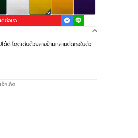
ิดต่อเรา
ปได้ดี โดดเด่นด้วยลายข้ามหลามตัดทอในตัว
แจ็กเก็ต