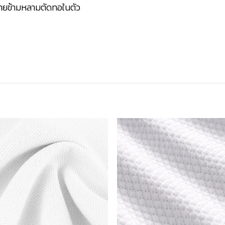
ลายข้ามหลามตัดทอในตัว