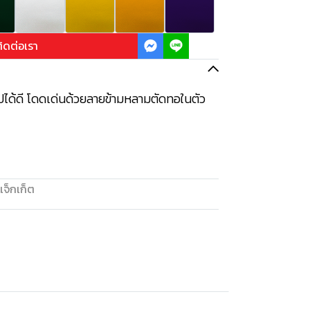
ิดต่อเรา
ปได้ดี โดดเด่นด้วยลายข้ามหลามตัดทอในตัว
แจ็กเก็ต