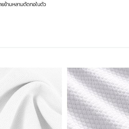
ลายข้ามหลามตัดทอในตัว