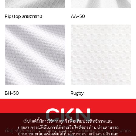
Ripstop ลายตาราง
AA-50
BH-50
Rugby
เว็บไซต์นี้มีการใช้งานคุกกี้ เพื่อเพิ่มประสิทธิภาพและ
ประสบการณ์ที่ดีในการใช้งานเว็บไซต์ของท่าน ท่านสามารถ
ที่อยู่ 59/5 หมู่ 8 ตำบล ท่าเสา อำเภอกระทุ่มแบน จังหวัด สมุทรสาคร
อ่านรายละเอียดเพิ่มเติมได้ที่
นโยบายความเป็นส่วนตัว
และ