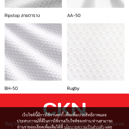
Ripstop ลายตาราง
AA-50
BH-50
Rugby
เว็บไซต์นี้มีการใช้งานคุกกี้ เพื่อเพิ่มประสิทธิภาพและ
ประสบการณ์ที่ดีในการใช้งานเว็บไซต์ของท่าน ท่านสามารถ
ที่อยู่ 59/5 หมู่ 8 ตำบล ท่าเสา อำเภอกระทุ่มแบน จังหวัด สมุทรสาคร
อ่านรายละเอียดเพิ่มเติมได้ที่
นโยบายความเป็นส่วนตัว
และ