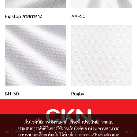
Ripstop ลายตาราง
AA-50
BH-50
Rugby
เว็บไซต์นี้มีการใช้งานคุกกี้ เพื่อเพิ่มประสิทธิภาพและ
ประสบการณ์ที่ดีในการใช้งานเว็บไซต์ของท่าน ท่านสามารถ
ที่อยู่ 59/5 หมู่ 8 ตำบล ท่าเสา อำเภอกระทุ่มแบน จังหวัด สมุทรสาคร
อ่านรายละเอียดเพิ่มเติมได้ที่
นโยบายความเป็นส่วนตัว
และ