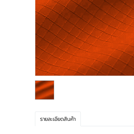
รายละเอียดสินค้า