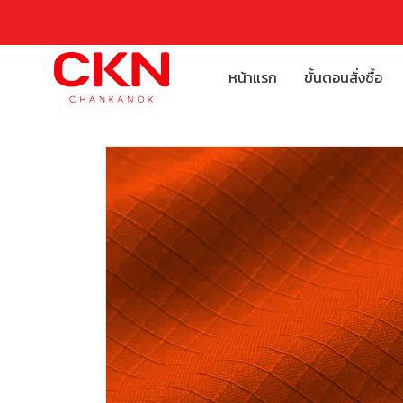
หน้าแรก
ขั้นตอนสั่งซื้อ