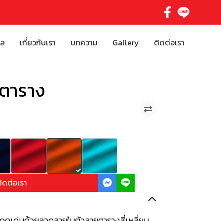
ิล
เกี่ยวกับเรา
บทความ
Gallery
ติดต่อเรา
ยตาราง
ิดต่อเรา
 โดดเด่นด้วยลวดลายในตัวลายตารางสี่เหลี่ยม