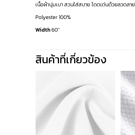
เนื้อผ้านุ่มเบา สวมใส่สบาย โดดเด่นด้วยลวดลาย
Polyester 100%
Width
60''
สินค้าที่เกี่ยวข้อง