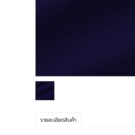
รายละเอียดสินค้า