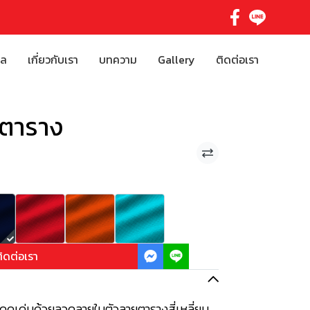
ิล
เกี่ยวกับเรา
บทความ
Gallery
ติดต่อเรา
ยตาราง
ิดต่อเรา
 โดดเด่นด้วยลวดลายในตัวลายตารางสี่เหลี่ยม