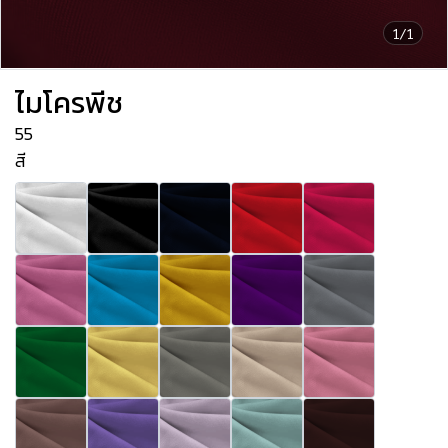
1/1
ไมโครพีช
55
สี