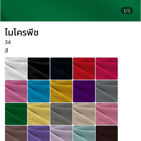
1/1
ไมโครพีช
34
สี