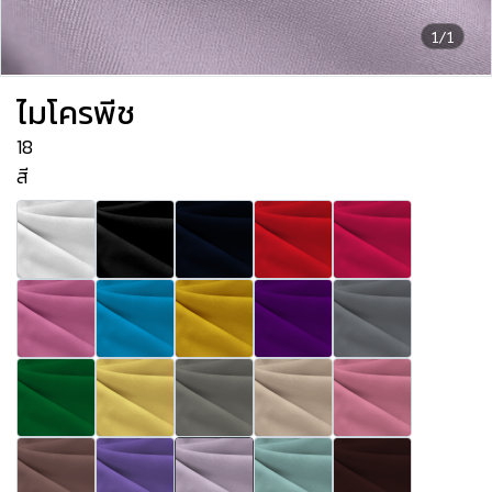
1/1
ไมโครพีช
18
สี