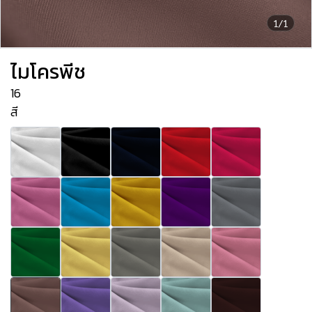
1/1
ไมโครพีช
16
สี