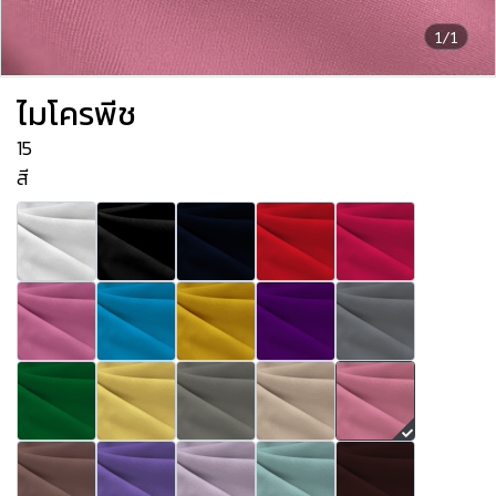
1/1
ไมโครพีช
15
สี