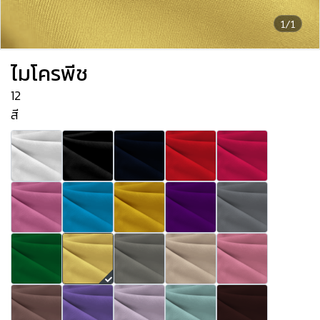
1/1
ไมโครพีช
12
สี