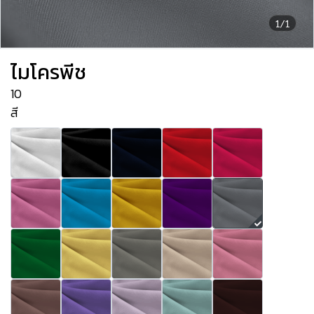
1/1
ไมโครพีช
10
สี