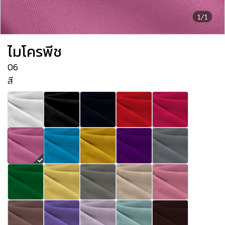
1/1
ไมโครพีช
06
สี