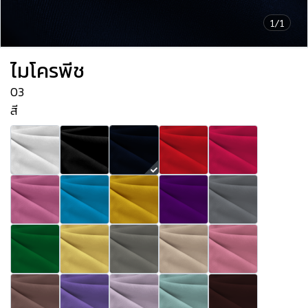
1/1
ไมโครพีช
03
สี