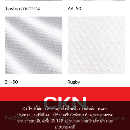
Ripstop ลายตาราง
AA-50
BH-50
Rugby
เว็บไซต์นี้มีการใช้งานคุกกี้ เพื่อเพิ่มประสิทธิภาพและ
ประสบการณ์ที่ดีในการใช้งานเว็บไซต์ของท่าน ท่านสามารถ
ที่อยู่ 59/5 หมู่ 8 ตำบล ท่าเสา อำเภอกระทุ่มแบน จังหวัด สมุทรสาคร
อ่านรายละเอียดเพิ่มเติมได้ที่
นโยบายความเป็นส่วนตัว
และ
74110
นโยบายคุกกี้