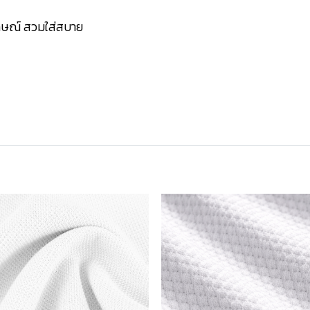
ักษณ์ สวมใส่สบาย