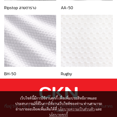
Ripstop ลายตาราง
AA-50
BH-50
Rugby
เว็บไซต์นี้มีการใช้งานคุกกี้ เพื่อเพิ่มประสิทธิภาพและ
ประสบการณ์ที่ดีในการใช้งานเว็บไซต์ของท่าน ท่านสามารถ
ที่อยู่ 59/5 หมู่ 8 ตำบล ท่าเสา อำเภอกระทุ่มแบน จังหวัด สมุทรสาคร
อ่านรายละเอียดเพิ่มเติมได้ที่
นโยบายความเป็นส่วนตัว
และ
74110
นโยบายคุกกี้