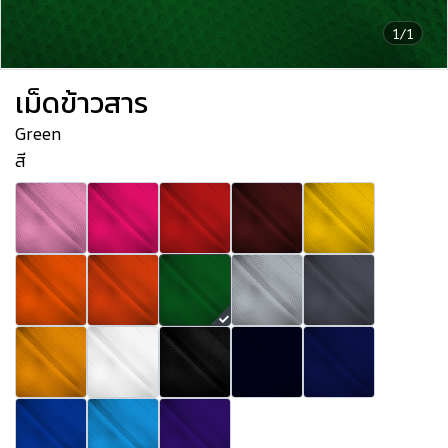
1/1
เม็ดข้าวสาร
Green
สี