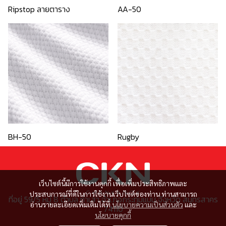
Ripstop ลายตาราง
AA-50
BH-50
Rugby
เว็บไซต์นี้มีการใช้งานคุกกี้ เพื่อเพิ่มประสิทธิภาพและ
ประสบการณ์ที่ดีในการใช้งานเว็บไซต์ของท่าน ท่านสามารถ
ที่อยู่ 59/5 หมู่ 8 ตำบล ท่าเสา อำเภอกระทุ่มแบน จังหวัด สมุทรสาคร
อ่านรายละเอียดเพิ่มเติมได้ที่
นโยบายความเป็นส่วนตัว
และ
74110
นโยบายคุกกี้