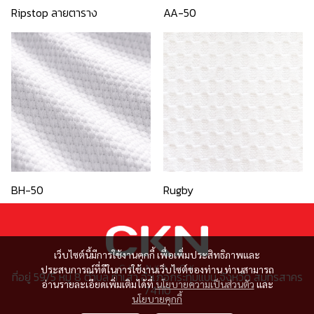
Ripstop ลายตาราง
AA-50
BH-50
Rugby
เว็บไซต์นี้มีการใช้งานคุกกี้ เพื่อเพิ่มประสิทธิภาพและ
ประสบการณ์ที่ดีในการใช้งานเว็บไซต์ของท่าน ท่านสามารถ
ที่อยู่ 59/5 หมู่ 8 ตำบล ท่าเสา อำเภอกระทุ่มแบน จังหวัด สมุทรสาคร
อ่านรายละเอียดเพิ่มเติมได้ที่
นโยบายความเป็นส่วนตัว
และ
74110
นโยบายคุกกี้