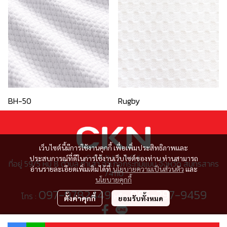
BH-50
Rugby
เว็บไซต์นี้มีการใช้งานคุกกี้ เพื่อเพิ่มประสิทธิภาพและ
ประสบการณ์ที่ดีในการใช้งานเว็บไซต์ของท่าน ท่านสามารถ
ที่อยู่ 59/5 หมู่ 8 ตำบล ท่าเสา อำเภอกระทุ่มแบน จังหวัด สมุทรสาคร
อ่านรายละเอียดเพิ่มเติมได้ที่
นโยบายความเป็นส่วนตัว
และ
74110
นโยบายคุกกี้
097-9782449
095-297-9459
โทร :
หรือ
ตั้งค่าคุกกี้
ยอมรับทั้งหมด