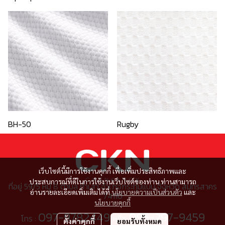
BH-50
Rugby
เว็บไซต์นี้มีการใช้งานคุกกี้ เพื่อเพิ่มประสิทธิภาพและ
ประสบการณ์ที่ดีในการใช้งานเว็บไซต์ของท่าน ท่านสามารถ
ที่อยู่ 59/5 หมู่ 8 ตำบล ท่าเสา อำเภอกระทุ่มแบน จังหวัด สมุทรสาคร
อ่านรายละเอียดเพิ่มเติมได้ที่
นโยบายความเป็นส่วนตัว
และ
74110
นโยบายคุกกี้
097-9782449
095-297-9459
โทร :
หรือ
ตั้งค่าคุกกี้
ยอมรับทั้งหมด