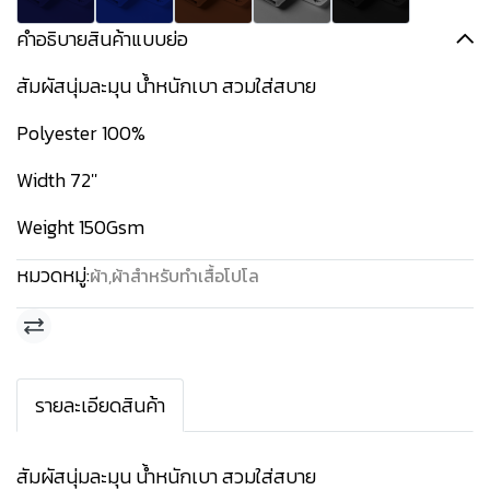
คำอธิบายสินค้าแบบย่อ
สัมผัสนุ่มละมุน น้ำหนักเบา สวมใส่สบาย
Polyester 100%
Width 72''
Weight 150Gsm
หมวดหมู่:
ผ้า
,
ผ้าสำหรับทำเสื้อโปโล
รายละเอียดสินค้า
สัมผัสนุ่มละมุน น้ำหนักเบา สวมใส่สบาย