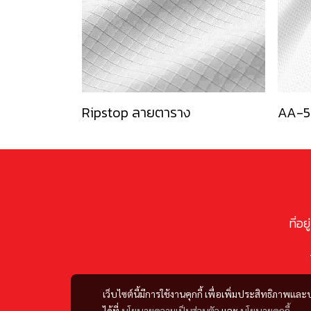
Ripstop ลายตาราง
AA-5
ที่อ
เว็บไซต์นี้มีการใช้งานคุกกี้ เพื่อเพิ่มประสิทธิภาพ
ได้ที่
นโยบายความเป็นส่วนตัว
และ
นโยบายคุกกี้