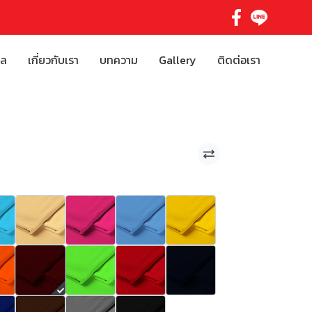
ิล
เกี่ยวกับเรา
บทความ
Gallery
ติดต่อเรา