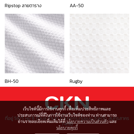
Ripstop ลายตาราง
AA-50
BH-50
Rugby
เว็บไซต์นี้มีการใช้งานคุกกี้ เพื่อเพิ่มประสิทธิภาพและ
ประสบการณ์ที่ดีในการใช้งานเว็บไซต์ของท่าน ท่านสามารถ
ที่อยู่ 59/5 หมู่ 8 ตำบล ท่าเสา อำเภอกระทุ่มแบน จังหวัด สมุทรสาคร
อ่านรายละเอียดเพิ่มเติมได้ที่
นโยบายความเป็นส่วนตัว
และ
74110
นโยบายคุกกี้