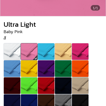
1/1
Ultra Light
Baby Pink
สี