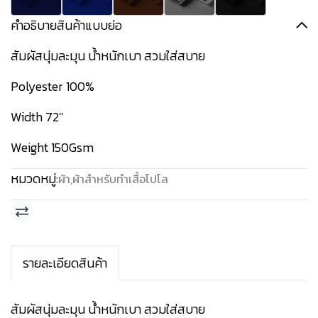
คำอธิบายสินค้าแบบย่อ
สัมผัสนุ่มละมุน น้ำหนักเบา สวมใส่สบาย
Polyester 100%
Width 72''
Weight 150Gsm
หมวดหมู่:
ผ้า
,
ผ้าสำหรับทำเสื้อโปโล
รายละเอียดสินค้า
สัมผัสนุ่มละมุน น้ำหนักเบา สวมใส่สบาย