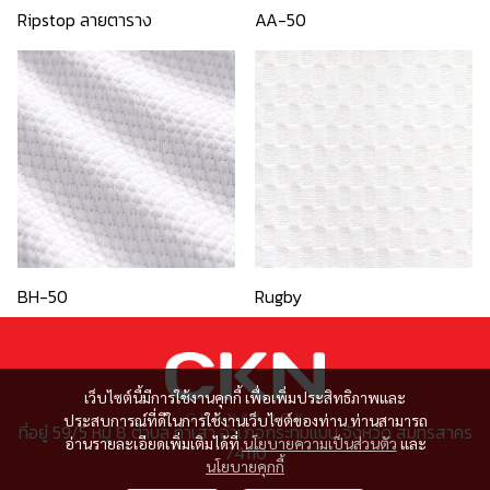
Ripstop ลายตาราง
AA-50
BH-50
Rugby
เว็บไซต์นี้มีการใช้งานคุกกี้ เพื่อเพิ่มประสิทธิภาพและ
ประสบการณ์ที่ดีในการใช้งานเว็บไซต์ของท่าน ท่านสามารถ
ที่อยู่ 59/5 หมู่ 8 ตำบล ท่าเสา อำเภอกระทุ่มแบน จังหวัด สมุทรสาคร
อ่านรายละเอียดเพิ่มเติมได้ที่
นโยบายความเป็นส่วนตัว
และ
74110
นโยบายคุกกี้