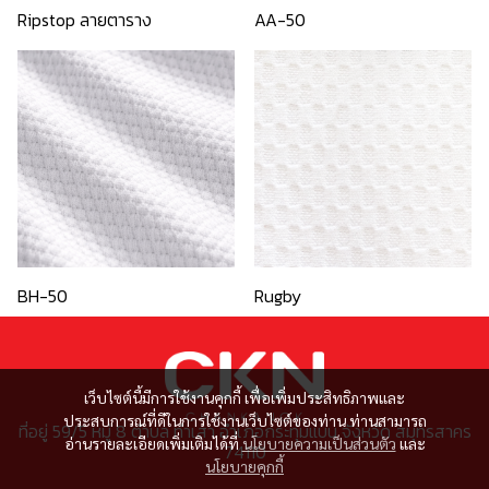
Ripstop ลายตาราง
AA-50
BH-50
Rugby
เว็บไซต์นี้มีการใช้งานคุกกี้ เพื่อเพิ่มประสิทธิภาพและ
ประสบการณ์ที่ดีในการใช้งานเว็บไซต์ของท่าน ท่านสามารถ
ที่อยู่ 59/5 หมู่ 8 ตำบล ท่าเสา อำเภอกระทุ่มแบน จังหวัด สมุทรสาคร
อ่านรายละเอียดเพิ่มเติมได้ที่
นโยบายความเป็นส่วนตัว
และ
74110
นโยบายคุกกี้