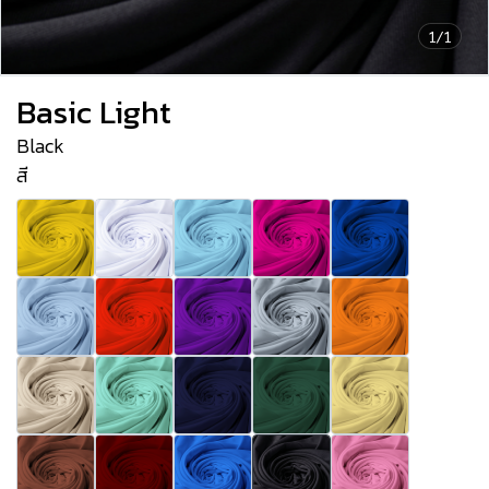
1/1
Basic Light
Black
สี