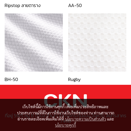
Ripstop ลายตาราง
AA-50
BH-50
Rugby
เว็บไซต์นี้มีการใช้งานคุกกี้ เพื่อเพิ่มประสิทธิภาพและ
ประสบการณ์ที่ดีในการใช้งานเว็บไซต์ของท่าน ท่านสามารถ
ที่อยู่ 59/5 หมู่ 8 ตำบล ท่าเสา อำเภอกระทุ่มแบน จังหวัด สมุทรสาคร
อ่านรายละเอียดเพิ่มเติมได้ที่
นโยบายความเป็นส่วนตัว
และ
74110
นโยบายคุกกี้