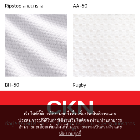
Ripstop ลายตาราง
AA-50
BH-50
Rugby
เว็บไซต์นี้มีการใช้งานคุกกี้ เพื่อเพิ่มประสิทธิภาพและ
ประสบการณ์ที่ดีในการใช้งานเว็บไซต์ของท่าน ท่านสามารถ
ที่อยู่ 59/5 หมู่ 8 ตำบล ท่าเสา อำเภอกระทุ่มแบน จังหวัด สมุทรสาคร
อ่านรายละเอียดเพิ่มเติมได้ที่
นโยบายความเป็นส่วนตัว
และ
74110
นโยบายคุกกี้