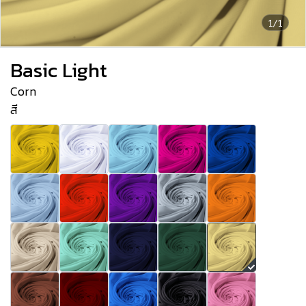
1/1
Basic Light
Corn
สี