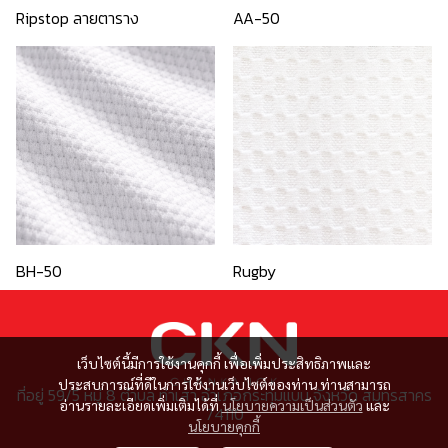
Ripstop ลายตาราง
AA-50
BH-50
Rugby
เว็บไซต์นี้มีการใช้งานคุกกี้ เพื่อเพิ่มประสิทธิภาพและ
ประสบการณ์ที่ดีในการใช้งานเว็บไซต์ของท่าน ท่านสามารถ
ที่อยู่ 59/5 หมู่ 8 ตำบล ท่าเสา อำเภอกระทุ่มแบน จังหวัด สมุทรสาคร
อ่านรายละเอียดเพิ่มเติมได้ที่
นโยบายความเป็นส่วนตัว
และ
74110
นโยบายคุกกี้