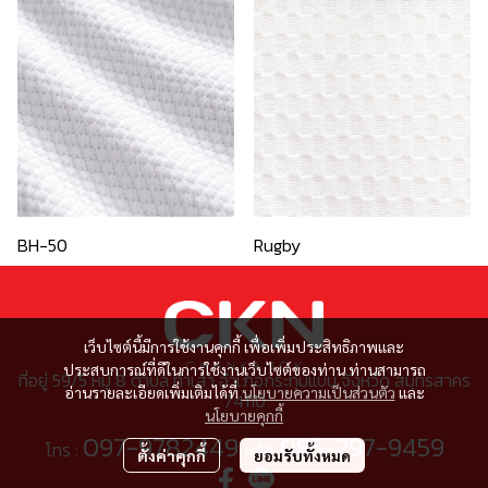
BH-50
Rugby
เว็บไซต์นี้มีการใช้งานคุกกี้ เพื่อเพิ่มประสิทธิภาพและ
ประสบการณ์ที่ดีในการใช้งานเว็บไซต์ของท่าน ท่านสามารถ
ที่อยู่ 59/5 หมู่ 8 ตำบล ท่าเสา อำเภอกระทุ่มแบน จังหวัด สมุทรสาคร
อ่านรายละเอียดเพิ่มเติมได้ที่
นโยบายความเป็นส่วนตัว
และ
74110
นโยบายคุกกี้
097-9782449
095-297-9459
โทร :
หรือ
ตั้งค่าคุกกี้
ยอมรับทั้งหมด