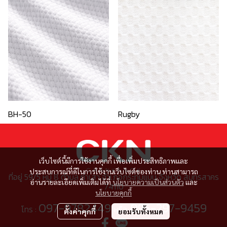
BH-50
Rugby
เว็บไซต์นี้มีการใช้งานคุกกี้ เพื่อเพิ่มประสิทธิภาพและ
ประสบการณ์ที่ดีในการใช้งานเว็บไซต์ของท่าน ท่านสามารถ
ที่อยู่ 59/5 หมู่ 8 ตำบล ท่าเสา อำเภอกระทุ่มแบน จังหวัด สมุทรสาคร
อ่านรายละเอียดเพิ่มเติมได้ที่
นโยบายความเป็นส่วนตัว
และ
74110
นโยบายคุกกี้
097-9782449
095-297-9459
โทร :
หรือ
ตั้งค่าคุกกี้
ยอมรับทั้งหมด