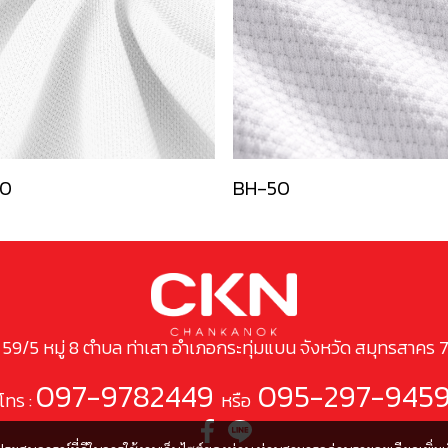
0
BH-50
ยู่ 59/5 หมู่ 8 ตำบล ท่าเสา อำเภอกระทุ่มแบน จังหวัด สมุทรสาคร 
097-9782449
095-297-945
โทร :
หรือ