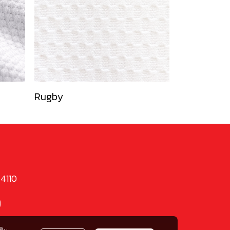
Rugby
74110
9