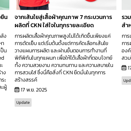
งยืน
จากเส้นใยสู่เสื้อผ้าคุณภาพ 7 กระบวนการ
รวม
ผลิตที่ CKN ใส่ใจในทุกรายละเอียด
สำห
ลัง
การผลิตเสื้อผ้าคุณภาพสูงไม่ได้เกิดขึ้นเพียงแค่
การเ
หา
การตัดเย็บ แต่เริ่มต้นตั้งแต่การคัดเลือกเส้นใย
การผล
เป็น
วางแผนการผลิต และผ่านขั้นตอนการทำงานที่
องค์ก
ed
พิถีพิถันในทุกแผนก เพื่อให้ได้เสื้อผ้าที่ตอบโจทย์
สวมใ
ยะ
ทั้ง ความสวยงาม ความทนทาน และความสบายใน
1
้าง
การสวมใส่ ซึ่งนี่คือสิ่งที่ CKN ยึดมั่นในทุกการ
ลกระ
สร้างสรรค์
Upd
ผู้
17 พ.ย. 2025
Update