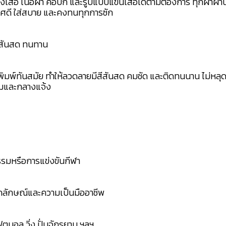
สื้อ เนื้อผ้า คอปก และรูปแบบแขนเสื้อได้ตามต้องการ ทุกผ้าผ่
าศดี ใส่สบาย และคงทนทุกการซัก
สีสันสด ทนทาน
พิมพ์ทันสมัย ทำให้ลวดลายมีสีสันสด คมชัด และติดทนนาน ไม่หลุ
ร่มและกลางแจ้ง
กรรมหรือการแข่งขันกีฬา
อกลักษณ์และความเป็นมืออาชีพ
ฟุตบอล วิ่ง ปั่นจักรยาน ฯลฯ