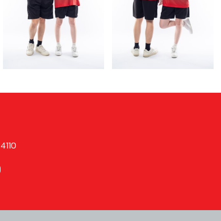
74110
9