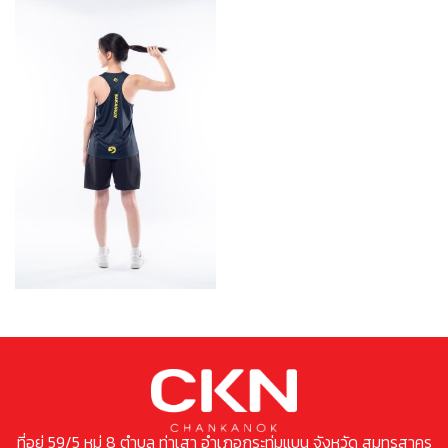
ที่อยู่ 59/5 หมู่ 8 ตำบล ท่าเสา อำเภอกระทุ่มแบน จังหวัด สมุทรสาคร